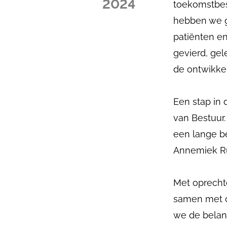
2024
toekomstbes
hebben we g
patiënten e
gevierd, ge
de ontwikkel
Een stap in 
van Bestuur.
een lange b
Annemiek Ru
Met oprecht
samen met on
we de belan