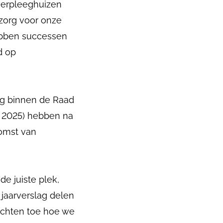
verpleeghuizen
zorg voor onze
hebben successen
d op
ing binnen de Raad
n 2025) hebben na
komst van
e juiste plek,
 jaarverslag delen
lichten toe hoe we