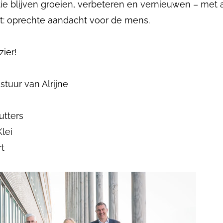
tie blijven groeien, verbeteren en vernieuwen – met a
t: oprechte aandacht voor de mens.
zier!
tuur van Alrijne
tters
Klei
t