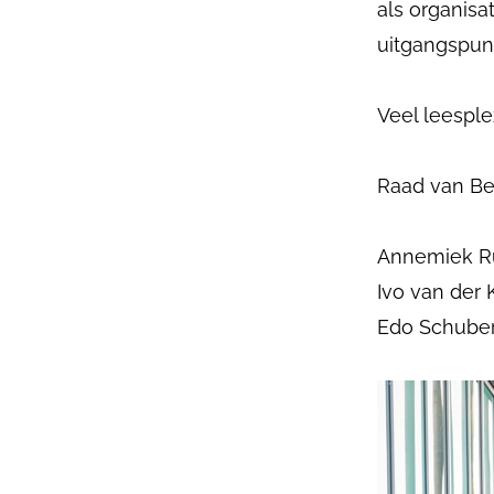
als organisa
uitgangspun
Veel leesple
Raad van Bes
Annemiek Ru
Ivo van der 
Edo Schuber