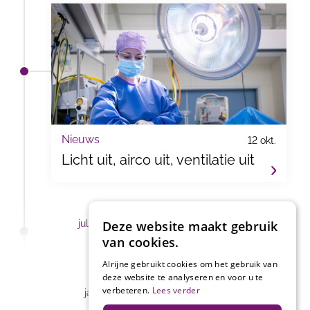
Nieuws
12 okt.
Licht uit, airco uit, ventilatie uit
Deze website maakt gebruik
juli, augustus & september - 2022
van cookies.
april, mei & juni - 2022
Alrijne gebruikt cookies om het gebruik van
deze website te analyseren en voor u te
verbeteren.
Lees verder
januari, februari & maart - 2022