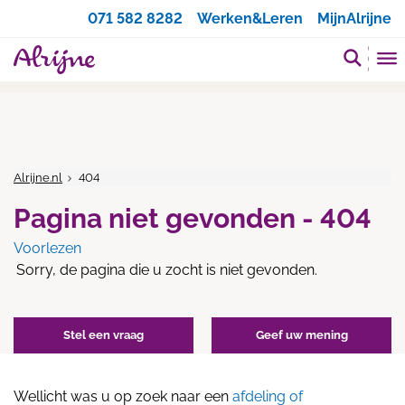
Zoeken
071 582 8282
Werken&Leren
MijnAlrijne
Alrijne.nl
404
Pagina niet gevonden - 404
Voorlezen
Sorry, de pagina die u zocht is niet gevonden.
Stel een vraag
Geef uw mening
Wellicht was u op zoek naar een
afdeling of