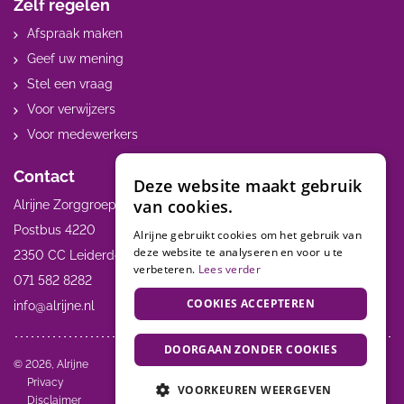
Zelf regelen
Afspraak maken
Geef uw mening
Stel een vraag
Voor verwijzers
Voor medewerkers
Contact
Deze website maakt gebruik
van cookies.
Alrijne Zorggroep
Postbus 4220
Alrijne gebruikt cookies om het gebruik van
deze website te analyseren en voor u te
2350 CC Leiderdorp
verbeteren.
Lees verder
071 582 8282
COOKIES ACCEPTEREN
info@alrijne.nl
DOORGAAN ZONDER COOKIES
Volg ons:
© 2026, Alrijne
Privacy
VOORKEUREN WEERGEVEN
Disclaimer