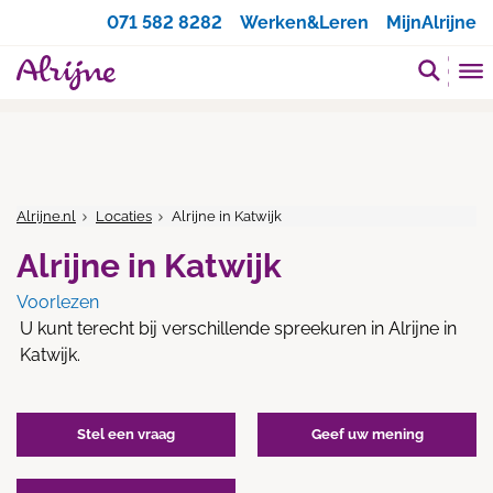
Zoeken
071 582 8282
Werken&Leren
MijnAlrijne
Alrijne.nl
Locaties
Alrijne in Katwijk
Alrijne in Katwijk
Voorlezen
U kunt terecht bij verschillende spreekuren in Alrijne in
Katwijk.
Stel een vraag
Geef uw mening