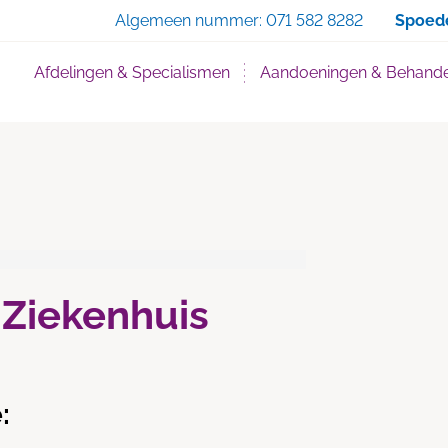
Zoe
Algemeen nummer:
071 582 8282
Spoed
Afdelingen & Specialismen
Aandoeningen & Behande
 Ziekenhuis
: