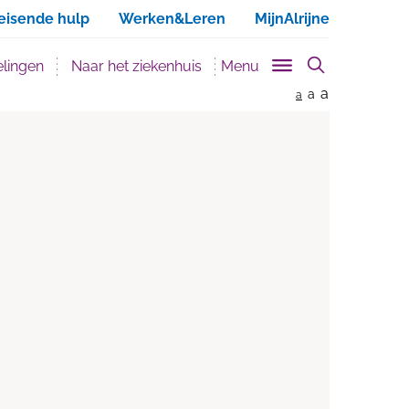
ken
eisende hulp
Werken&Leren
MijnAlrijne
lingen
Naar het ziekenhuis
Menu
a
a
a