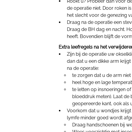
Rookt u? Probeer dan vóór de 
de operatie niet. Door roken i
het slecht voor de genezing 
Draag na de operatie een stev
Draag de BH dag en nacht. Ho
heeft. Bovendien blijft de vor
Extra leefregels na het verwijdere
Zijn bij de operatie uw okselk
dan dat u een dikke arm krij
na de operatie:
te zorgen dat u de arm niet t
heel hoge en lage temperat
te letten op insnoeringen o
bloeddruk meten). Laat de 
geopereerde kant,
ook als 
Voorkom dat u wondjes krijgt
lymfe minder goed wordt afge
Draag handschoenen bij wer
Wees voorzichtig met insec