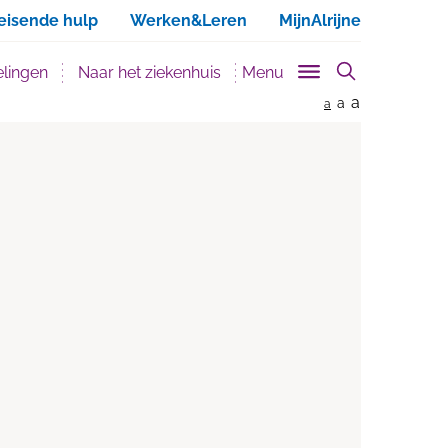
ken
eisende hulp
Werken&Leren
MijnAlrijne
lingen
Naar het ziekenhuis
Menu
a
a
a