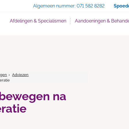
Zoe
Algemeen nummer:
071 582 8282
Spoed
Afdelingen & Specialismen
Aandoeningen & Behande
ngen
Adviezen
eratie
 bewegen na
ratie