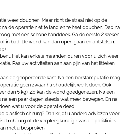
ie weer douchen. Maar richt de straal niet op de
na de operatie niet te lang en te heet douchen. Dep na
oog met een schone handdoek. Ga de eerste 2 weken
of in bad. De wond kan dan open gaan en ontsteken.
p).
 bent. Het kan enkele maanden duren voor u zich weer
ratie. Pas uw activiteiten aan aan pijn van het litteken
 aan de geopereerde kant. Na een borstamputatie mag
 operatie geen zwaar huishoudelijk werk doen. Ook
 meer dan 5 kg). Zo kan de wond goed
genezen. Na een
u na een paar dagen steeds wat meer bewegen. En na
 doen wat u voor de operatie deed.
 plastisch chirurg? Dan krijgt u andere adviezen voor
sch chirurg of de verpleegkundige van de polikliniek
 dan met u besproken.