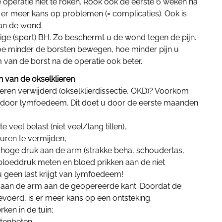
operatie niet te roken. Rook ook de eerste 6 weken na
s er meer kans op problemen (= complicaties). Ook is
van de wond.
ige (sport) BH. Zo beschermt u de wond tegen de pijn.
e minder de borsten bewegen, hoe minder pijn u
m van de borst na de operatie ook beter.
n van de okselklieren
lieren verwijderd (okselklierdissectie, OKD)? Voorkom
gt door lymfoedeem. Dit doet u door de eerste maanden
e veel belast (niet veel/lang tillen),
uren te vermijden,
f hoge druk aan de arm (strakke beha, schoudertas,
bloeddruk meten en bloed prikken aan de niet
u geen last krijgt van lymfoedeem!
 aan de arm aan de geopereerde kant. Doordat de
voerd, is er meer kans op een ontsteking.
ken in de tuin;
tenbeten;