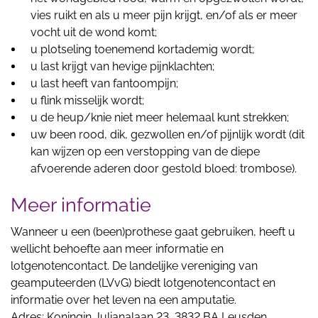
vies ruikt en als u meer pijn krijgt, en/of als er meer
vocht uit de wond komt;
u plotseling toenemend kortademig wordt;
u last krijgt van hevige pijnklachten;
u last heeft van fantoompijn;
u flink misselijk wordt;
u de heup/knie niet meer helemaal kunt strekken;
uw been rood, dik, gezwollen en/of pijnlijk wordt (dit
kan wijzen op een verstopping van de diepe
afvoerende aderen door gestold bloed: trombose).
Meer informatie
Wanneer u een (been)prothese gaat gebruiken, heeft u
wellicht behoefte aan meer informatie en
lotgenotencontact. De landelijke vereniging van
geamputeerden (LVvG) biedt lotgenotencontact en
informatie over het leven na een amputatie.
Adres: Koningin Julianalaan 23, 3832 BA Leusden