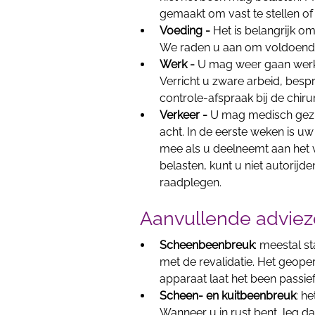
gemaakt om vast te stellen of
Voeding -
Het is belangrijk o
We raden u aan om voldoende t
Werk -
U mag weer gaan werken
Verricht u zware arbeid, besp
controle-afspraak bij de chiru
Verkeer -
U mag medisch gezie
acht. In de eerste weken is 
mee als u deelneemt aan het v
belasten, kunt u niet autorijd
raadplegen.
Aanvullende adviez
Scheenbeenbreuk
: meestal s
met de revalidatie. Het geop
apparaat laat het been passie
Scheen- en kuitbeenbreuk
: h
Wanneer u in rust bent, leg d