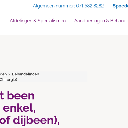
Zoe
Algemeen nummer:
071 582 8282
Spoed
Afdelingen & Specialismen
Aandoeningen & Behande
ngen
Behandelingen
Chirurgie)
t been
 enkel,
f dijbeen),