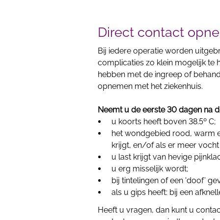
Direct contact op
Bij iedere operatie worden uitge
complicaties zo klein mogelijk te
hebben met de ingreep of behandel
opnemen met het ziekenhuis.
Neemt u de eerste 30 dagen na de
u koorts heeft boven 38.5º C;
het wondgebied rood, warm en
krijgt, en/of als er meer voch
u last krijgt van hevige pijnkla
u erg misselijk wordt;
bij tintelingen of een 'doof’ 
als u gips heeft: bij een afkn
Heeft u vragen, dan kunt u contac