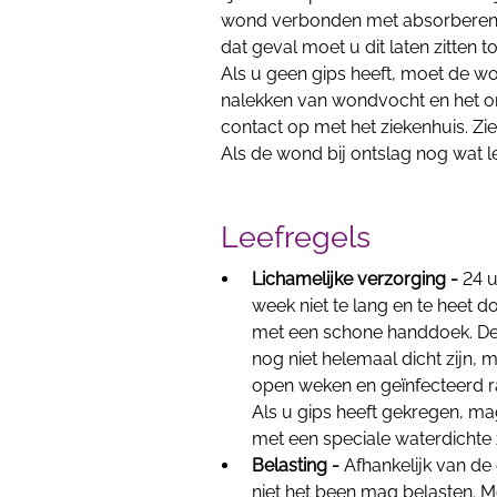
wond verbonden met absorberend v
dat geval moet u dit laten zitten t
Als u geen gips heeft, moet de w
nalekken van wondvocht en het ont
contact op met het ziekenhuis. Zie
Als de wond bij ontslag nog wat l
Leefregels
Lichamelijke verzorging -
24 u
week niet te lang en te hee
met een schone handdoek. De 
nog niet helemaal dicht zijn,
open weken en geïnfecteerd r
Als u gips heeft gekregen, ma
met een speciale waterdichte z
Belasting -
Afhankelijk van de 
niet het been mag belasten. M