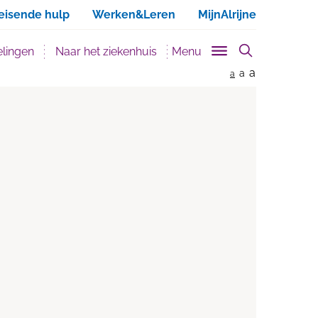
ken
eisende hulp
Werken&Leren
MijnAlrijne
lingen
Naar het ziekenhuis
Menu
a
a
a