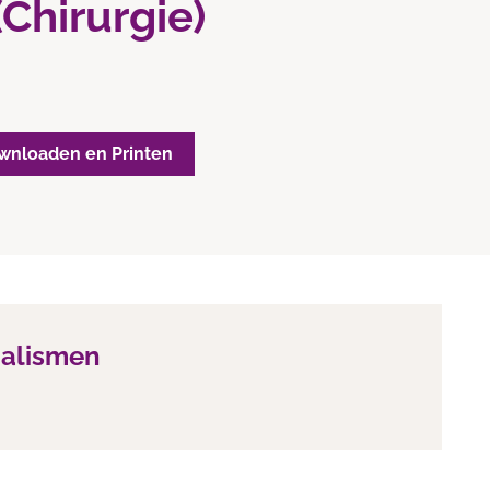
Chirurgie)
wnloaden en Printen
ialismen