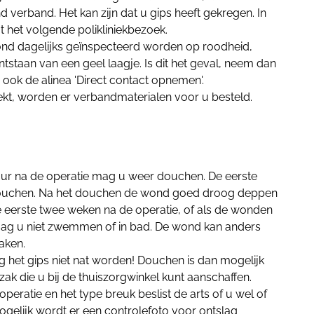
erband. Het kan zijn dat u gips heeft gekregen. In
ot het volgende polikliniekbezoek.
ond dagelijks geïnspecteerd worden op roodheid,
staan van een geel laagje. Is dit het geval, neem dan
 ook de alinea 'Direct contact opnemen'.
ekt, worden er verbandmaterialen voor u besteld.
ur na de operatie mag u weer douchen. De eerste
t douchen. Na het douchen de wond goed droog deppen
eerste twee weken na de operatie, of als de wonden
 mag u niet zwemmen of in bad. De wond kan anders
aken.
g het gips niet nat worden! Douchen is dan mogelijk
ak die u bij de thuiszorgwinkel kunt aanschaffen.
operatie en het type breuk beslist de arts of u wel of
ogelijk wordt er een controlefoto voor ontslag