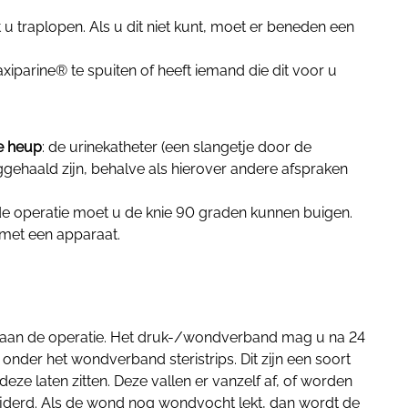
t u traplopen. Als u dit niet kunt, moet er beneden een
axiparine® te spuiten of heeft iemand die dit voor u
e heup
: de urinekatheter (een slangetje door de
gehaald zijn, behalve als hierover andere afspraken
 de operatie moet u de knie 90 graden kunnen buigen.
n met een apparaat.
aan de operatie. Het druk-/wondverband mag u na 24
r onder het wondverband steristrips. Dit zijn een soort
u deze laten zitten. Deze vallen er vanzelf af, of worden
wijderd. Als de wond nog wondvocht lekt, dan wordt de