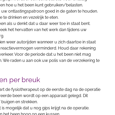
 en hoe u het been kunt gebruiken/belasten.
m uw ontlastingspatroon goed in de gaten te houden.
e drinken en vezelrijk te eten.
 als u denkt dat u daar weer toe in staat bent.
reek het hervatten van het werk dan tijdens uw
rg.
n weer autorijden wanneer u zich daartoe in staat
uw reactievermogen verminderd. Houd daar rekening
erkeer. Voor de periode dat u het been niet mag
en. We raden u aan ook uw polis van de verzekering te
en per breuk
tart de fysiotherapeut op de eerste dag na de operatie
ereerde been wordt op een apparaat gelegd. Dit
f buigen en strekken.
et is mogelijk dat u nog gips krijgt na de operatie.
an het been hoog op een kussen.