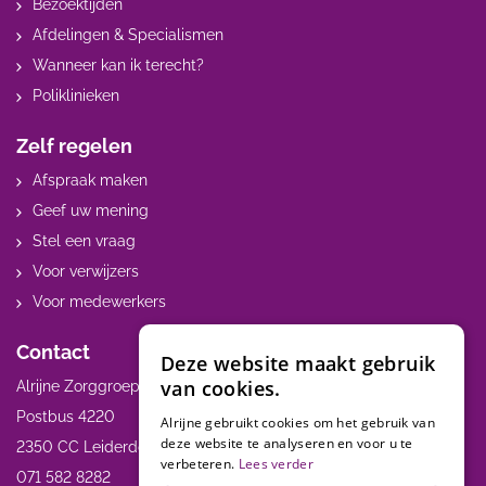
Bezoektijden
Afdelingen & Specialismen
Wanneer kan ik terecht?
Poliklinieken
Zelf regelen
Afspraak maken
Geef uw mening
Stel een vraag
Voor verwijzers
Voor medewerkers
Contact
Deze website maakt gebruik
van cookies.
Alrijne Zorggroep
Postbus 4220
Alrijne gebruikt cookies om het gebruik van
deze website te analyseren en voor u te
2350 CC Leiderdorp
verbeteren.
Lees verder
071 582 8282