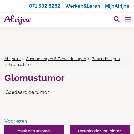
Zoeken
071 582 8282
Werken&Leren
MijnAlrijne
Alrijne.nl
Aandoeningen & Behandelingen
Behandelingen
Glomustumor
Glomustumor
Goedaardige tumor
Voorlezen
Maak een afspraak
Downloaden en Printen