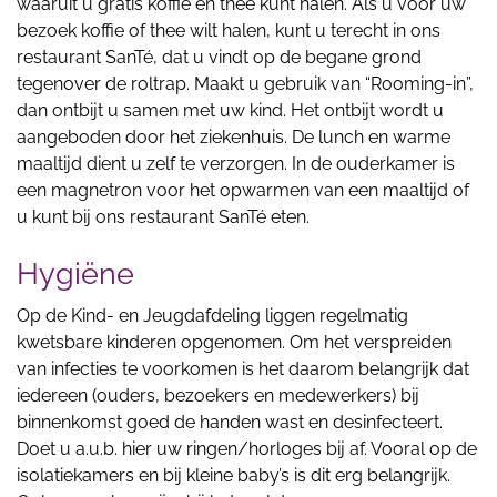
waaruit u gratis koffie en thee kunt halen. Als u voor uw
bezoek koffie of thee wilt halen, kunt u terecht in ons
restaurant SanTé, dat u vindt op de begane grond
tegenover de roltrap. Maakt u gebruik van “Rooming-in”,
dan ontbijt u samen met uw kind. Het ontbijt wordt u
aangeboden door het ziekenhuis. De lunch en warme
maaltijd dient u zelf te verzorgen. In de ouderkamer is
een magnetron voor het opwarmen van een maaltijd of
u kunt bij ons restaurant SanTé eten.
Hygiëne
Op de Kind- en Jeugdafdeling liggen regelmatig
kwetsbare kinderen opgenomen. Om het verspreiden
van infecties te voorkomen is het daarom belangrijk dat
iedereen (ouders, bezoekers en medewerkers) bij
binnenkomst goed de handen wast en desinfecteert.
Doet u a.u.b. hier uw ringen/horloges bij af. Vooral op de
isolatiekamers en bij kleine baby’s is dit erg belangrijk.