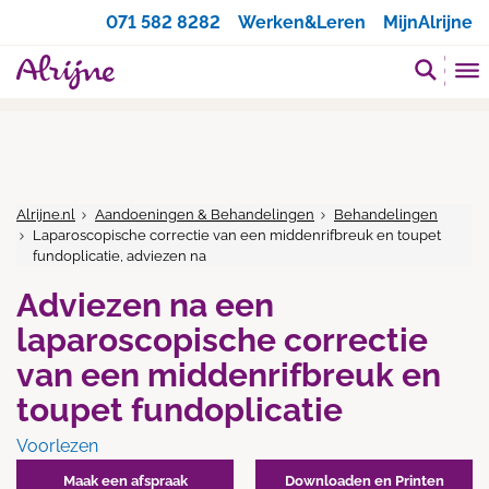
Zoeken
071 582 8282
Werken&Leren
MijnAlrijne
Alrijne.nl
Aandoeningen & Behandelingen
Behandelingen
Laparoscopische correctie van een middenrifbreuk en toupet
fundoplicatie, adviezen na
Adviezen na een
laparoscopische correctie
van een middenrifbreuk en
toupet fundoplicatie
Voorlezen
Maak een afspraak
Downloaden en Printen