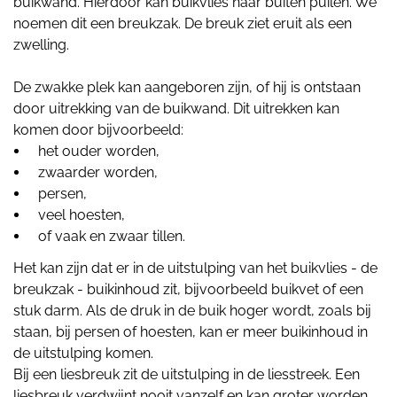
buikwand. Hierdoor kan buikvlies naar buiten puilen. We
noemen dit een breukzak. De breuk ziet eruit als een
zwelling.
De zwakke plek kan aangeboren zijn, of hij is ontstaan
door uitrekking van de buikwand. Dit uitrekken kan
komen door bijvoorbeeld:
het ouder worden,
zwaarder worden,
persen,
veel hoesten,
of vaak en zwaar tillen.
Het kan zijn dat er in de uitstulping van het buikvlies - de
breukzak - buikinhoud zit, bijvoorbeeld buikvet of een
stuk darm. Als de druk in de buik hoger wordt, zoals bij
staan, bij persen of hoesten, kan er meer buikinhoud in
de uitstulping komen.
Bij een liesbreuk zit de uitstulping in de liesstreek. Een
liesbreuk verdwijnt nooit vanzelf en kan groter worden.