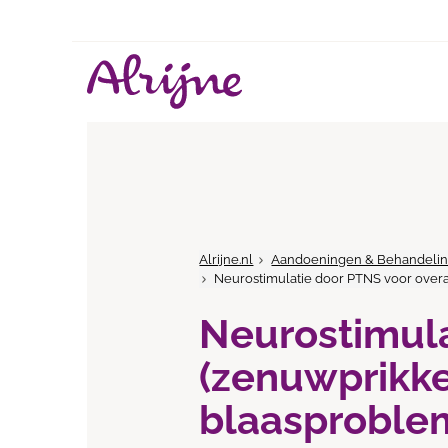
Alrijne.nl
Aandoeningen & Behandeli
Neurostimulatie door PTNS voor overa
Neurostimul
(zenuwprikkel
blaasproble