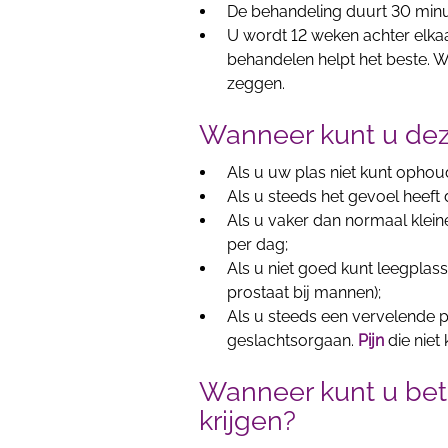
De behandeling duurt 30 minu
U wordt 12 weken achter elkaa
behandelen helpt het beste. Wi
zeggen.
Wanneer kunt u dez
Als u uw plas niet kunt opho
Als u steeds het gevoel heeft
Als u vaker dan normaal klein
per dag;
Als u niet goed kunt leegplass
prostaat bij mannen);
Als u steeds een vervelende pi
geslachtsorgaan.
Pijn
die niet
Wanneer kunt u be
krijgen?