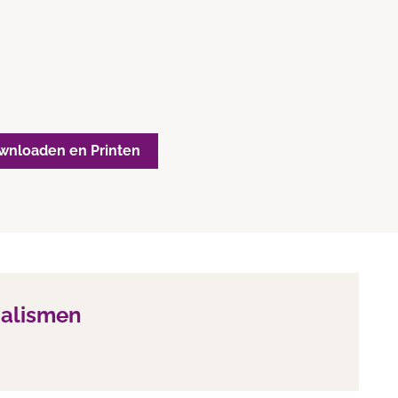
wnloaden en Printen
ialismen