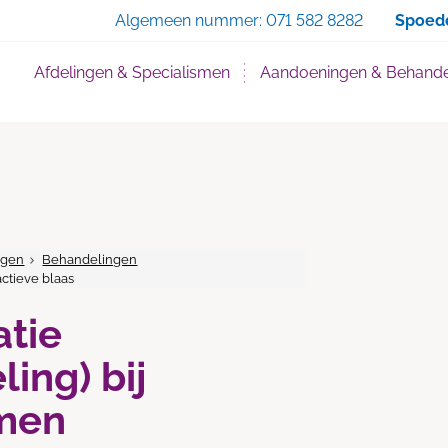
Zoe
Algemeen nummer:
071 582 8282
Spoed
Afdelingen & Specialismen
Aandoeningen & Behande
ngen
Behandelingen
ctieve blaas
atie
ing) bij
men