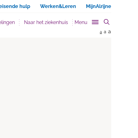
ken
eisende hulp
Werken&Leren
MijnAlrijne
lingen
Naar het ziekenhuis
Menu
a
a
a