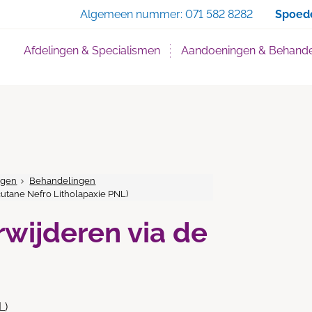
Zoe
Algemeen nummer:
071 582 8282
Spoed
Afdelingen & Specialismen
Aandoeningen & Behande
ngen
Behandelingen
cutane Nefro Litholapaxie PNL)
rwijderen via de
L)