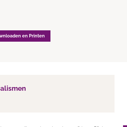
wnloaden en Printen
ialismen