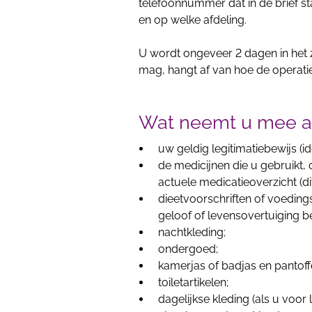
telefoonnummer dat in de brief sta
en op welke afdeling.
U wordt ongeveer 2 dagen in het
mag, hangt af
van hoe de operatie
Wat neemt u mee a
uw geldig legitimatiebewijs (ide
de medicijnen die u gebruikt,
actuele medicatieoverzicht (d
dieetvoorschriften of voeding
geloof of levensovertuiging 
nachtkleding;
ondergoed;
kamerjas of badjas en pantoff
toiletartikelen;
dagelijkse kleding (als u voo