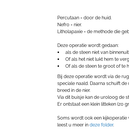
Percutaan = door de huid.
Nefro = nier.
Litholapaxie = de methode die geb
Deze operatie wordt gedaan:
als de steen niet van binnenui
Of als het niet lukt hem te ve
Of als de steen te groot of te h
Bij deze operatie wordt
via de rug
speciale naald. Daarna schuift de
breed in de nier.
Via dit buisje kan de uroloog de s
Er ontstaat een klein litteken (zo gr
Soms wordt ook een kijkoperatie 
leest u meer in
deze folder
.