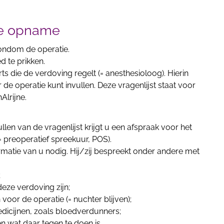
de opname
ondom de operatie.
d te prikken.
rts die de verdoving regelt (= anesthesioloog). Hierin
r de operatie kunt invullen. Deze vragenlijst staat voor
Alrijne.
llen van de vragenlijst krijgt u een afspraak voor het
= preoperatief spreekuur, POS).
rmatie van u nodig. Hij/zij bespreekt onder andere met
;
eze verdoving zijn;
 voor de operatie (= nuchter blijven);
icijnen, zoals bloedverdunners;
en wat daar tegen te doen is.