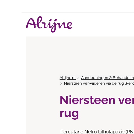
Alrijne.nl
Aandoeningen & Behandeli
Niersteen verwijderen via de rug (Per
Niersteen ve
rug
Percutane Nefro Litholapaxie (PN