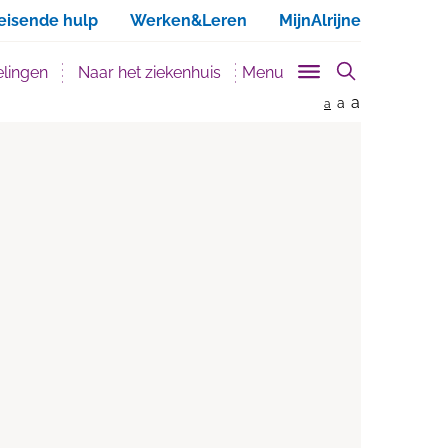
ken
eisende hulp
Werken&Leren
MijnAlrijne
lingen
Naar het ziekenhuis
Menu
a
a
a