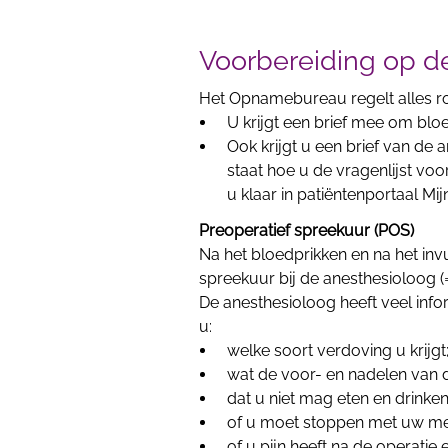
Voorbereiding op 
Het Opnamebureau regelt alles r
U krijgt een brief mee om bloe
Ook krijgt u een brief van de a
staat hoe u de vragenlijst voo
u klaar in patiëntenportaal Mijn
Preoperatief spreekuur (POS)
Na het bloedprikken en na het invu
spreekuur bij de anesthesioloog (
De anesthesioloog heeft veel info
u:
welke soort verdoving u krijgt
wat de voor- en nadelen van d
dat u niet mag eten en drinken
of u moet stoppen met uw med
of u pijn heeft na de operatie 