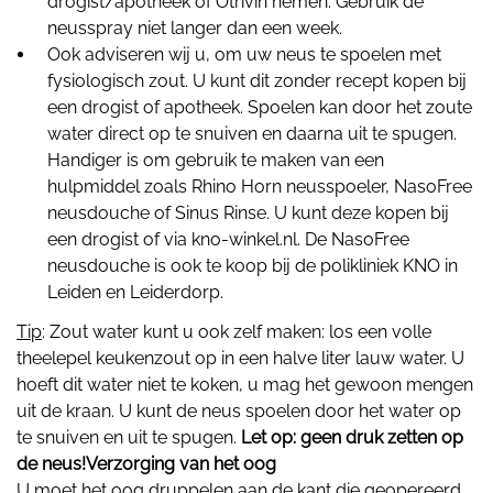
drogist/apotheek of Otrivin nemen. Gebruik de
neusspray niet langer dan een week.
Ook adviseren wij u, om uw neus te spoelen met
fysiologisch zout. U kunt dit zonder recept kopen bij
een drogist of apotheek. Spoelen kan door het zoute
water direct op te snuiven en daarna uit te spugen.
Handiger is om gebruik te maken van een
hulpmiddel zoals Rhino Horn neusspoeler, NasoFree
neusdouche of Sinus Rinse. U kunt deze kopen bij
een drogist of via kno-winkel.nl. De NasoFree
neusdouche is ook te koop bij de polikliniek KNO in
Leiden en Leiderdorp.
Tip
: Zout water kunt u ook zelf maken: los een volle
theelepel keukenzout op in een halve liter lauw water. U
hoeft dit water niet te koken, u mag het gewoon mengen
uit de kraan. U kunt de neus spoelen door het water op
te snuiven en uit te spugen.
Let op: geen druk zetten op
de neus!Verzorging van het oog
U moet het oog druppelen aan de kant die geopereerd