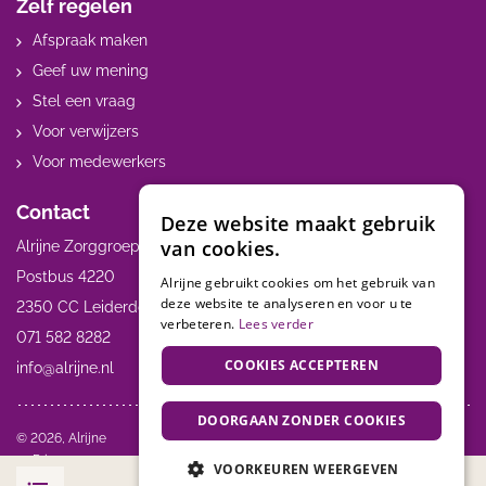
Zelf regelen
Afspraak maken
Geef uw mening
Stel een vraag
Voor verwijzers
Voor medewerkers
Contact
Deze website maakt gebruik
van cookies.
Alrijne Zorggroep
Postbus 4220
Alrijne gebruikt cookies om het gebruik van
deze website te analyseren en voor u te
2350 CC Leiderdorp
verbeteren.
Lees verder
071 582 8282
COOKIES ACCEPTEREN
info@alrijne.nl
DOORGAAN ZONDER COOKIES
Volg ons:
© 2026, Alrijne
Privacy
VOORKEUREN WEERGEVEN
Disclaimer