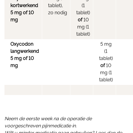
kortwerkend
tablet),
(1
5 mg of 10
zo nodig
tablet)
mg
of
10
mg (1
tablet)
Oxycodon
5 mg
langwerkend
(1
5 mg of 10
tablet)
mg
of
10
mg (1
tablet)
Neem de eerste week na de operatie de
voorgeschreven pijnmedicatie in.
Wilt u minder medicatie gaan gebruiken? Lees dan de