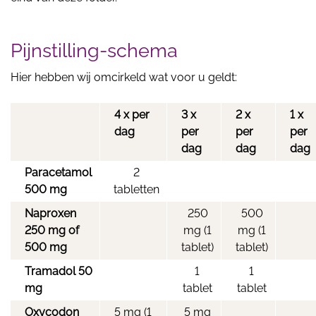
Pijnstilling-schema
Hier hebben wij omcirkeld wat voor u geldt:
4 x per
3 x
2 x
1 x
dag
per
per
per
dag
dag
dag
Paracetamol
2
500 mg
tabletten
Naproxen
250
500
250 mg of
mg (1
mg (1
500 mg
tablet)
tablet)
Tramadol 50
1
1
mg
tablet
tablet
Oxycodon
5 mg (1
5 mg