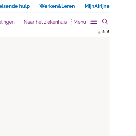
ken
eisende hulp
Werken&Leren
MijnAlrijne
lingen
Naar het ziekenhuis
Menu
a
a
a