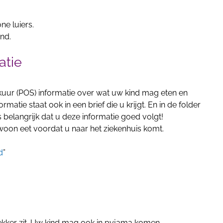
ne luiers.
ind.
atie
ekuur (POS) informatie over wat uw kind mag eten en
rmatie staat ook in een brief die u krijgt. En in de folder
 belangrijk dat u deze informatie goed volgt!
ewoon
eet voordat u naar het ziekenhuis komt.
d
”
lekker zit. Uw kind mag ook in pyjama komen.