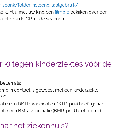
sbank/folder-helpend-taalgebruik/
jne kunt u met uw kind een
filmpje
bekijken over een
 U kunt ook de QR-code scannen:
prik) tegen kinderziektes vóór de
bellen als:
me in contact is geweest met een kinderziekte.
8º C
atie een DKTP-vaccinatie (DKTP-prik) heeft gehad.
atie een BMR-vaccinatie (BMR-prik) heeft gehad.
ar het ziekenhuis?