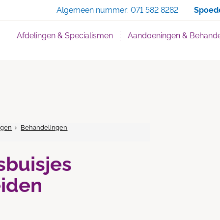
Zoe
Algemeen nummer:
071 582 8282
Spoed
Afdelingen & Specialismen
Aandoeningen & Behande
ngen
Behandelingen
n
sbuisjes
eiden