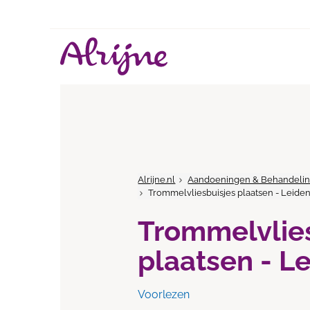
Alrijne.nl
Aandoeningen & Behandeli
Trommelvliesbuisjes plaatsen - Leide
Trommelvlie
plaatsen - L
Voorlezen