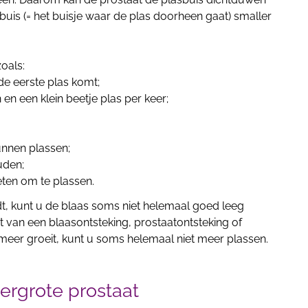
asbuis (= het buisje waar de plas doorheen gaat) smaller
zoals:
de eerste plas komt;
en een klein beetje plas per keer;
unnen plassen;
uden;
eten om te plassen.
t, kunt u de blaas soms niet helemaal goed leeg
st van een blaasontsteking, prostaatontsteking of
meer groeit, kunt u soms helemaal niet meer plassen.
ergrote prostaat