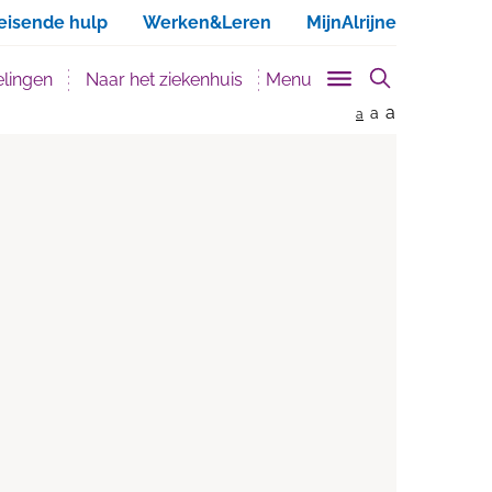
ken
eisende hulp
Werken&Leren
MijnAlrijne
lingen
Naar het ziekenhuis
Menu
a
a
a