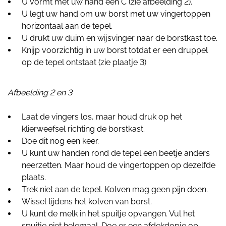
U vormt met uw hand een C (zie afbeelding 2).
U legt uw hand om uw borst met uw vingertoppen
horizontaal aan de tepel.
U drukt uw duim en wijsvinger naar de borstkast toe.
Knijp voorzichtig in uw borst totdat er een druppel
op de tepel ontstaat (zie plaatje 3)
Afbeelding 2 en 3
Laat de vingers los, maar houd druk op het
klierweefsel richting de borstkast.
Doe dit nog een keer.
U kunt uw handen rond de tepel een beetje anders
neerzetten. Maar houd de vingertoppen op dezelfde
plaats.
Trek niet aan de tepel. Kolven mag geen pijn doen.
Wissel tijdens het kolven van borst.
U kunt de melk in het spuitje opvangen. Vul het
spuitje niet helemaal. Doe er een afdekdopje op.