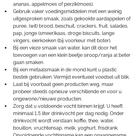
ananas, appelmoes of perzik(moes).
Gebruik vaker voedingsmiddelen met een weinig
uitgesproken smaak, zoals gekookte aardappelen of
puree, (wit) brood, beschuit, crackers, fruit, salades,
pap, jonge (smeer)kaas, droge biscuits, lange
vingers, eierkoeken (bij voorkeur met boter).
Bij een vieze smaak van water, kan dit door het
toevoegen van een klein beetje siroop/ranja al beter
gaan smaken.
Bij een metaalsmaak in de mond kunt u plastic
bestek gebruiken. Vermijd eventueel voedsel uit blik.
Laat bij voorbaat geen producten weg, maar
probeer steeds opnieuw verschillende en voor u
ongewone/nieuwe producten.
Zorg dat u voldoende vocht binnen krijgt. U heeft
minimaal 1,5 liter drinkvocht per dag nodig. Onder
drinkvocht wordt verstaan: koffie, thee, water,
bouillon, vruchtensap, melk, yoghurt, frisdrank.
Onvoldoende vochtinname kan een onaangename