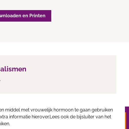
wnloaden en Printen
ialismen
e
een middel met vrouwelijk hormoon te gaan gebruiken
extra informatie hierover.Lees ook de bijsluiter van het
iken.