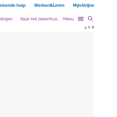
ken
eisende hulp
Werken&Leren
MijnAlrijne
lingen
Naar het ziekenhuis
Menu
a
a
a