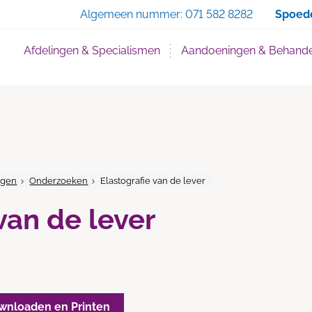
Zoe
Algemeen nummer:
071 582 8282
Spoed
Afdelingen & Specialismen
Aandoeningen & Behande
ngen
Onderzoeken
Elastografie van de lever
van de lever
wnloaden en Printen