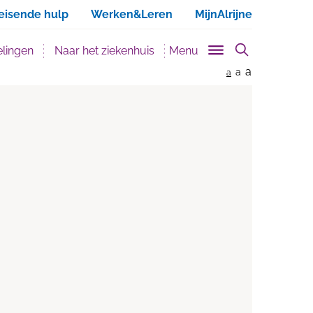
ken
eisende hulp
Werken&Leren
MijnAlrijne
lingen
Naar het ziekenhuis
Menu
a
a
a