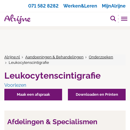
Zoeken
071 582 8282
Werken&Leren
MijnAlrijne
Alrijne.nl
Aandoeningen & Behandelingen
Onderzoeken
Leukocytenscintigrafie
Leukocytenscintigrafie
Voorlezen
Maak een afspraak
Downloaden en Printen
Afdelingen & Specialismen