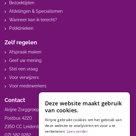
Bezoektijden
Afdelingen & Specialismen
Wanneer kan ik terecht?
Poliklinieken
Zelf regelen
Afspraak maken
Geef uw mening
Stel een vraag
Voor verwijzers
Voor medewerkers
Contact
Deze website maakt gebruik
van cookies.
Alrijne Zorggroep
Postbus 4220
Alrijne gebruikt cookies om het gebruik van
deze website te analyseren en voor u te
2350 CC Leiderdorp
verbeteren.
Lees verder
071 582 8282