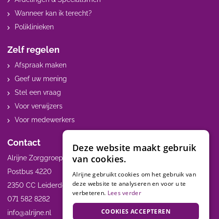
Wanneer kan ik terecht?
Poliklinieken
Zelf regelen
Afspraak maken
Geef uw mening
Stel een vraag
Voor verwijzers
Voor medewerkers
Contact
Deze website maakt gebruik
van cookies.
Alrijne Zorggroep
Postbus 4220
Alrijne gebruikt cookies om het gebruik van
deze website te analyseren en voor u te
2350 CC Leiderdorp
verbeteren.
Lees verder
071 582 8282
COOKIES ACCEPTEREN
info@alrijne.nl