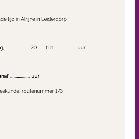
 tijd in Alrijne in Leiderdorp:
 dag, ……….. - ………. - 20………, tijd: ………………......... uur
.................. uur
neeskunde, routenummer 173