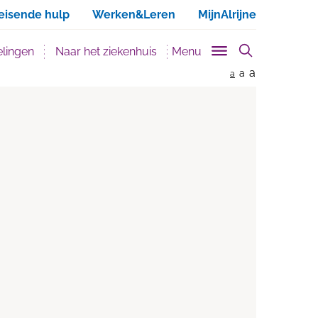
ken
eisende hulp
Werken&Leren
MijnAlrijne
lingen
Naar het ziekenhuis
Menu
a
a
a