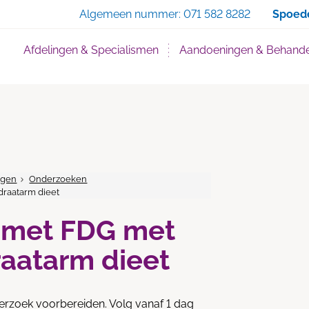
Zoe
Algemeen nummer:
071 582 8282
Spoed
Afdelingen & Specialismen
Aandoeningen & Behande
ngen
Onderzoeken
raatarm dieet
 met FDG met
aatarm dieet
erzoek voorbereiden. Volg vanaf 1 dag