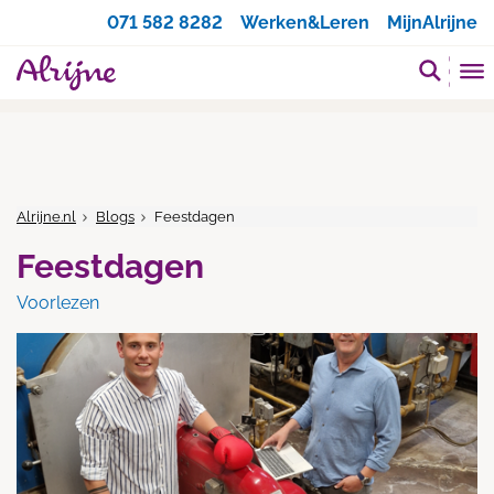
Zoeken
071 582 8282
Werken&Leren
MijnAlrijne
Alrijne.nl
Blogs
Feestdagen
Feestdagen
Voorlezen