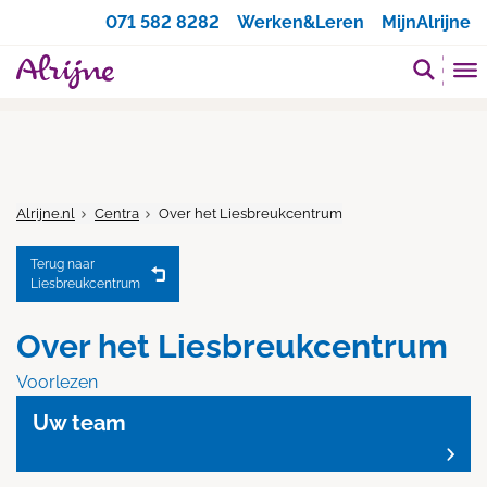
Zoeken
071 582 8282
Werken&Leren
MijnAlrijne
Alrijne.nl
Centra
Over het Liesbreukcentrum
Terug naar
Liesbreukcentrum
Over het Liesbreukcentrum
Voorlezen
Uw team