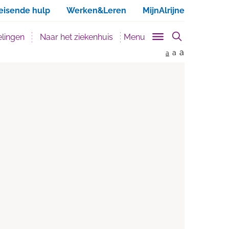
ken
eisende hulp
Werken&Leren
MijnAlrijne
lingen
Naar het ziekenhuis
Menu
a
a
a