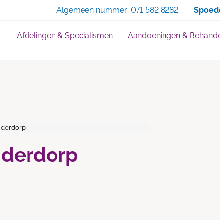
Zoe
Algemeen nummer:
071 582 8282
Spoed
Afdelingen & Specialismen
Aandoeningen & Behande
iderdorp
iderdorp