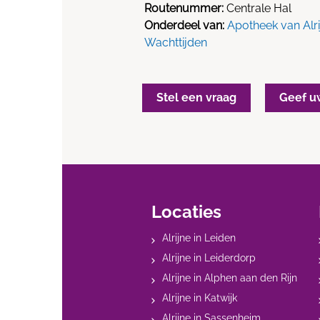
Routenummer:
Centrale Hal
Onderdeel van:
Apotheek van Alri
Wachttijden
Stel een vraag
Geef u
Locaties
Alrijne in Leiden
Alrijne in Leiderdorp
Alrijne in Alphen aan den Rijn
Alrijne in Katwijk
Alrijne in Sassenheim