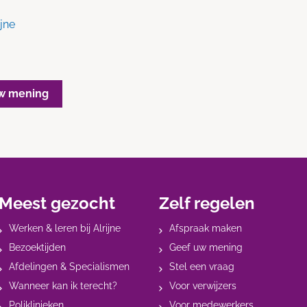
jne
w mening
Meest gezocht
Zelf regelen
Werken & leren bij Alrijne
Afspraak maken
Bezoektijden
Geef uw mening
Afdelingen & Specialismen
Stel een vraag
Wanneer kan ik terecht?
Voor verwijzers
Poliklinieken
Voor medewerkers