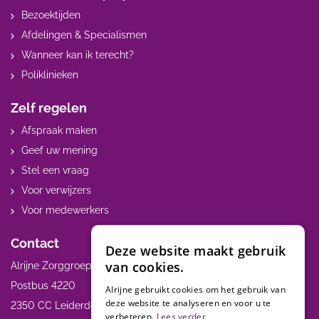
Bezoektijden
Afdelingen & Specialismen
Wanneer kan ik terecht?
Poliklinieken
Zelf regelen
Afspraak maken
Geef uw mening
Stel een vraag
Voor verwijzers
Voor medewerkers
Contact
Deze website maakt gebruik
van cookies.
Alrijne Zorggroep
Postbus 4220
Alrijne gebruikt cookies om het gebruik van
deze website te analyseren en voor u te
2350 CC Leiderdorp
verbeteren.
Lees verder