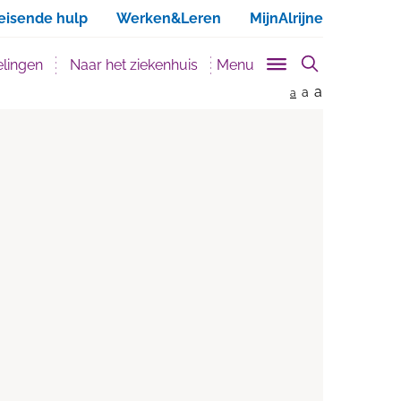
ken
eisende hulp
Werken&Leren
MijnAlrijne
lingen
Naar het ziekenhuis
Menu
a
a
a