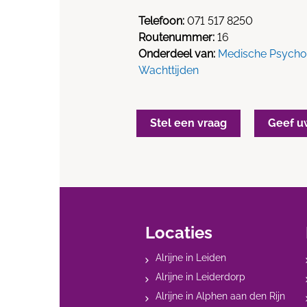
Telefoon:
071 517 8250
Routenummer:
16
Onderdeel van:
Medische Psycho
Wachttijden
Stel een vraag
Geef u
Locaties
Alrijne in Leiden
Alrijne in Leiderdorp
Alrijne in Alphen aan den Rijn