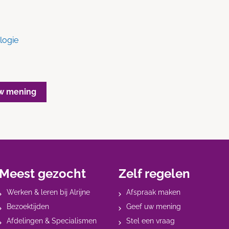
logie
w mening
Meest gezocht
Zelf regelen
Werken & leren bij Alrijne
Afspraak maken
Bezoektijden
Geef uw mening
Afdelingen & Specialismen
Stel een vraag