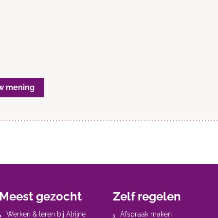
w mening
Meest gezocht
Zelf regelen
Werken & leren bij Alrijne
Afspraak maken