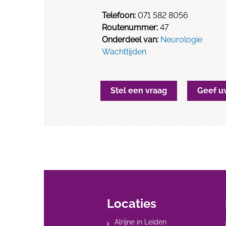
Telefoon:
071 582 8056
Routenummer:
47
Onderdeel van:
Neurologie
Wachttijden
Stel een vraag
Geef u
Locaties
Alrijne in Leiden