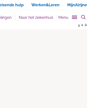
ken
eisende hulp
Werken&Leren
MijnAlrijne
lingen
Naar het ziekenhuis
Menu
a
a
a