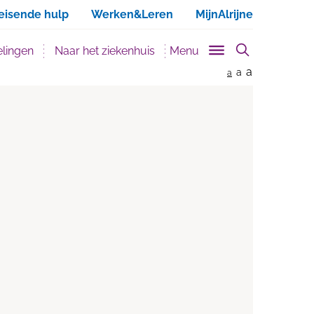
ken
eisende hulp
Werken&Leren
MijnAlrijne
lingen
Naar het ziekenhuis
Menu
a
a
a