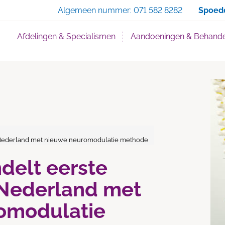
Zoe
Algemeen nummer:
071 582 8282
Spoed
Afdelingen & Specialismen
Aandoeningen & Behande
in Nederland met nieuwe neuromodulatie methode
ndelt eerste
 Nederland met
omodulatie