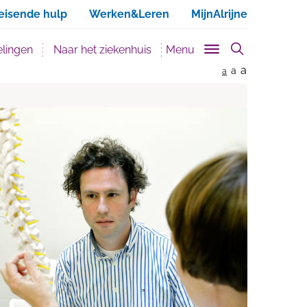
ken
eisende hulp
Werken&Leren
MijnAlrijne
lingen
Naar het ziekenhuis
Menu
a
a
a