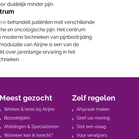
or duidelijk minder pijn.
ntrum
jne
behandelt patiënten met verschillende
sche en oncologische pijn. Het centrum
 moderne technieken van pijnbestrijding.
odulatie van Alrijne is een van de
t over jarenlange ervaring in het
chnieken.
Meest gezocht
Zelf regelen
Werken & leren bij Alrijne
Afspraak maken
Bezoektijden
Geef uw mening
Afdelingen & Specialismen
Stel een vraag
Wanneer kan ik terecht?
Voor verwijzers