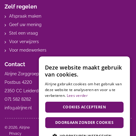
Zelf regelen
Afspraak maken
Geef uw mening
Stel een vraag
Voor verwijzers
Voor medewerkers
Contact
Deze website maakt gebruik
van cookies.
Alrijne Zorggroep
Postbus 4220
Alrijne gebruikt cookies om het gebruik van
deze website te analyseren en voor u te
2350 CC Leiderdorp
verbeteren.
Lees verder
071 582 8282
COOKIES ACCEPTEREN
info@alrijne.nl
DOORGAAN ZONDER COOKIES
Volg ons:
© 2026, Alrijne
Privacy