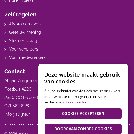
Poliklinieken
Zelf regelen
Afspraak maken
Geef uw mening
Stel een vraag
Voor verwijzers
Voor medewerkers
Contact
Deze website maakt gebruik
van cookies.
Alrijne Zorggroep
Postbus 4220
Alrijne gebruikt cookies om het gebruik van
deze website te analyseren en voor u te
2350 CC Leiderdorp
verbeteren.
Lees verder
071 582 8282
COOKIES ACCEPTEREN
info@alrijne.nl
DOORGAAN ZONDER COOKIES
Volg ons:
© 2026, Alrijne