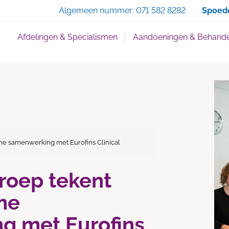
Zoe
Algemeen nummer:
071 582 8282
Spoed
Afdelingen & Specialismen
Aandoeningen & Behande
me samenwerking met Eurofins Clinical
groep tekent
me
g met Eurofins