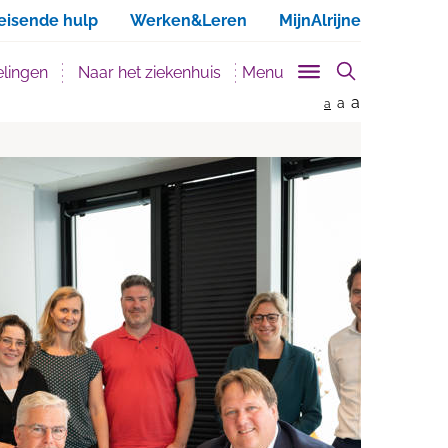
ken
eisende hulp
Werken&Leren
MijnAlrijne
lingen
Naar het ziekenhuis
Menu
a
a
a