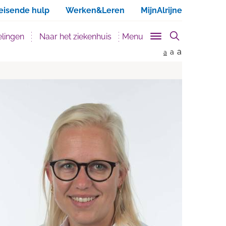
ken
eisende hulp
Werken&Leren
MijnAlrijne
lingen
Naar het ziekenhuis
Menu
a
a
a