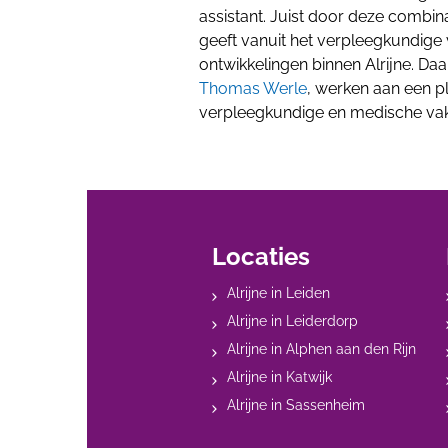
assistant. Juist door deze combin
geeft vanuit het verpleegkundige 
ontwikkelingen binnen Alrijne. Da
Thomas Werle
, werken aan een pl
verpleegkundige en medische va
Locaties
Alrijne in Leiden
Alrijne in Leiderdorp
Alrijne in Alphen aan den Rijn
Alrijne in Katwijk
Alrijne in Sassenheim