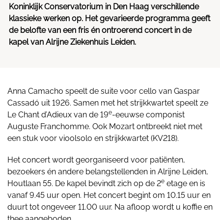
Koninklijk Conservatorium in Den Haag verschillende
klassieke werken op. Het gevarieerde programma geeft
de belofte van een fris én ontroerend concert in de
kapel van Alrijne Ziekenhuis Leiden.
Anna Camacho speelt de suite voor cello van Gaspar
Cassadó uit 1926. Samen met het strijkkwartet speelt ze
e
Le Chant d’Adieux van de 19
-eeuwse componist
Auguste Franchomme. Ook Mozart ontbreekt niet met
een stuk voor vioolsolo en strijkkwartet (KV218).
Het concert wordt georganiseerd voor patiënten,
bezoekers én andere belangstellenden in Alrijne Leiden,
e
Houtlaan 55. De kapel bevindt zich op de 2
etage en is
vanaf 9.45 uur open. Het concert begint om 10.15 uur en
duurt tot ongeveer 11.00 uur. Na afloop wordt u koffie en
thee aangeboden.