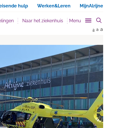
ken
eisende hulp
Werken&Leren
MijnAlrijne
lingen
Naar het ziekenhuis
Menu
a
a
a