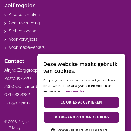
Zelf regelen
Afspraak maken
Geef uw mening
Stel een vraag
Voor verwijzers
Voor medewerkers
Contact
Deze website maakt gebruik
van cookies.
Alrijne Zorggroep
Postbus 4220
Alrijne gebruikt cookies om het gebruik van
deze website te analyseren en voor u te
2350 CC Leiderdorp
verbeteren.
Lees verder
071 582 8282
COOKIES ACCEPTEREN
info@alrijne.nl
DOORGAAN ZONDER COOKIES
Volg ons:
© 2026, Alrijne
Privacy
VOORKEUREN WEERGEVEN