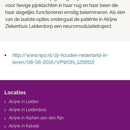
voor hevige pijnklachten in haar rug en haar been die
haar dagelijks functioneren ernstig belemmeren. Als één
van de laatste opties ondergaat de patiënte in Alrijne
Ziekenhuis Leiderdorp een neuromodulatietraject.
http://www.npo.nl/zij-houden-nederland-in-
leven/08-06-2016/VPWON_1259515
Locaties
Alrijne in Leiden
Alrijne in Leiderdorp
Alrijne in Alphen aan den Rijn
Alrijne in Katwijk