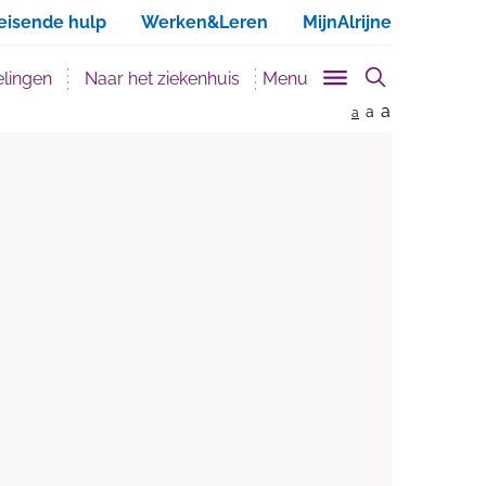
ken
eisende hulp
Werken&Leren
MijnAlrijne
lingen
Naar het ziekenhuis
Menu
a
a
a