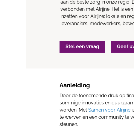
aan de beste zorg in onze regio. 
verbonden met Alrijne. Het is een
inzetten voor Alrijne: lokale en r
leveranciers, medewerkers, bewon
Stel een vraag
Geef u
Aanleiding
Door de toenemende druk op finan
sommige innovaties en duurzaamh
worden. Met
Samen voor Alrijne
i
te werven en een community te vo
steunen.