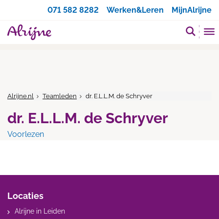
Zoeken
071 582 8282
Werken&Leren
MijnAlrijne
Alrijne.nl
Teamleden
dr. E.L.L.M. de Schryver
dr. E.L.L.M. de Schryver
Voorlezen
Locaties
Alrijne in Leiden