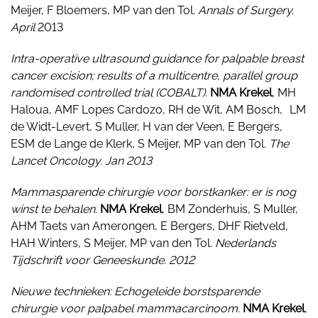
Meijer, F Bloemers, MP van den Tol.
Annals of Surgery.
April
2013
Intra-operative ultrasound guidance for palpable breast
cancer excision; results of a multicentre, parallel group
randomised controlled trial (COBALT).
NMA Krekel
,
MH
Haloua, AMF Lopes Cardozo, RH de Wit, AM Bosch, LM
de Widt-Levert, S Muller, H van der Veen, E Bergers,
ESM de Lange de Klerk, S Meijer, MP van den Tol.
The
Lancet Oncology. Jan 2013
Mammasparende chirurgie voor borstkanker: er is nog
winst te behalen.
NMA Krekel
, BM Zonderhuis, S Muller,
AHM Taets van Amerongen, E Bergers, DHF Rietveld,
HAH Winters, S Meijer, MP van den Tol.
Nederlands
Tijdschrift voor Geneeskunde. 2012
Nieuwe technieken: Echogeleide borstsparende
chirurgie voor palpabel mammacarcinoom.
NMA Krekel
,