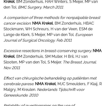
Krekel
, BM Zonderhuis, HAH Winters, S Meijer, MP van
den Tol.
BMC Surgery. March 2011
A comparison of three methods for nonpalpable breast
cancer excision.
NMA Krekel
,
BM Zonderhuis, HBAC
Stockmann, WH Schreurs, H van der Veen, ESM de
Lange de Klerk, S Meijer, MP van den Tol.
European
Journal of Surgical Oncology. Feb 2011
Excessive resections in breast-conserving surgery.
NMA
Krekel
,
BM Zonderhuis, SM Muller, H Bril, HJ van
Slooten, MP van den Tol, S Meijer.
The Breast Journal.
Nov 2011
Effect van chirurgische behandeling op patiënten met
cerebrale parese.
NMA Krekel
, MJC Smeulders, F Klaij, R
Malgry, M Kreulen.
Nederlands Tijdschrift voor
Geneeskunde. 2010
Reliability of questionnaires on the use of