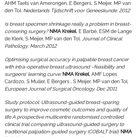
AHM Taets van Amerongen, E Bergers, S Meijer, MP van
den Tol.
Nederlands Tijdschrift voor Geneeskunde. 2012
Is breast specimen shrinkage really a problem in breast-
consering surgery?
NMA Krekel
, E Barbé, ESM de Lange
de Klerk, S Meijer, MP van den Tol.
Journal of Clinical
Pathology; March 2012
Optimising surgical accuracy in palpable breast cancer
with intra-operative breast ultrasound –feasibility and
surgeons’ learning curve.
NMA Krekel
, AMF Lopes
Cardozo, S Muller, E Bergers , S Meijer, MP van den Tol.
European Journal of Surgical Oncology. Dec 2011
Study protocol: Ultrasound-guided breast-sparing
surgery to improve cosmetic outcomes and quality of
life
A prospective multicentre randomised controlled
clinical trial comparing ultrasound-guided surgery to
traditional palpation-guided surgery (COBALT trial).
NMA