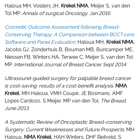
Haloua MH, Volders JH,
Krekel NMA
, Meijer S, van den
Tol MP.
Annals of surgical Oncology. Jan 2016
Cosmetic Outcome Assessment following Breast-
Conserving Therapy: A Comparison between BCCT.core
Software and Panel Evaluation.
Haloua MH,
Krekel NMA
,
Jacobs GJ, Zonderhuis B, Bouman MB, Buncamper ME,
Niessen FB, Winters HA, Terwee C, Meijer S, van den Tol
MP.
International Journal of Breast Cancer. Sept 2014
Ultrasound-guided surgery for palpable breast cancer
is cost-saving: results of a cost-benefit analysis.
NMA
Krekel
, MH Haloua, VMH Coupé, JE Bosmans, AMF
Lopes Cardozo, S Meijer, MP van den Tol.
The Breast.
June 2013
A Systematic Review of Oncoplastic Breast-conserving
Surgery; Current Weaknesses and Future Prospects.
MH
Haloua,
NMA Krekel
, HAH Winters, DHF Rietveld, S