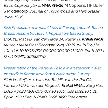
thromboprophylaxis.
NMA Krekel
, M Coppens, HR Büller,
S Middeldorp.
Journal of Thrombosis and Hemostasis.
June 2009
Risk Prediction of Implant Loss following Implant-Based
Breast Reconstruction: A Population-Based Study.
Blok YL, Plat VD, van der Hage JA, Putter H,
Krekel NMA
,
Mureau MAM.Plast Reconstr Surg. 2025 Jul 1;156(1):1e-
10e. doi: 10.1097/PRS.0000000000011929. Epub 2024
Dec 17.PMID: 39688620
Preservation of the Pectoral Fascia in Mastectomy With
Immediate Reconstruction: A Nationwide Survey.
Blok YL, Suijker J, van den Tol MP, van der Pol CC,
Mureau MAM, van der Hage JA,
Krekel NMA
.J Surg Res.
2023 Apr;284:101-105. doi: 10.1016/j.jss.2022.10.031.
Epub 2022 Dec 21.PMID: 36563450 Free article.