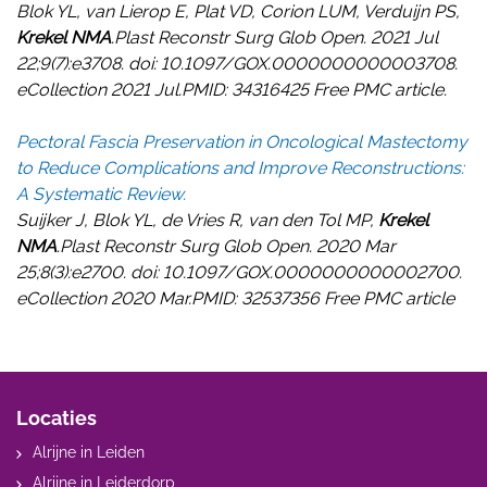
Blok YL, van Lierop E, Plat VD, Corion LUM, Verduijn PS,
Krekel NMA
.Plast Reconstr Surg Glob Open. 2021 Jul
22;9(7):e3708. doi: 10.1097/GOX.0000000000003708.
eCollection 2021 Jul.PMID: 34316425 Free PMC article.
Pectoral Fascia Preservation in Oncological Mastectomy
to Reduce Complications and Improve Reconstructions:
A Systematic Review.
Suijker J, Blok YL, de Vries R, van den Tol MP,
Krekel
NMA
.Plast Reconstr Surg Glob Open. 2020 Mar
25;8(3):e2700. doi: 10.1097/GOX.0000000000002700.
eCollection 2020 Mar.PMID: 32537356 Free PMC article
Locaties
Alrijne in Leiden
Alrijne in Leiderdorp