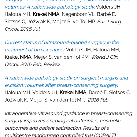
volumes: A nationwide pathology study.
Volders JH,
Haloua MH,
Krekel NMA
, Negenborn VL, Barbé E,
Sietses C, Jóźwiak K, Meijer S, vd Tol MP.
Eur J Surg
Oncol. 2016 Jul
Current status of ultrasound-guided surgery in the
treatment of breast cancer.
Volders JH, Haloua MH,
Krekel NMA
, Meijer S, van den Tol PM.
World J Clin
Oncol. 2016 Feb, Review
A nationwide pathology study on surgical margins and
excision volumes after breast-conserving surgery
.
Haloua MH, Volders JH,
Krekel NMA
, Barbé E, Sietses C,
Jóźwiak K, Meijer S, van den Tol MP.
2016 Feb
Intraoperative ultrasound guidance in breast-conserving
surgery improves oncological outcomes, cosmetic
outcomes and patient satisfaction. Results of a
multicentre randomized controlled trial (COBALT).