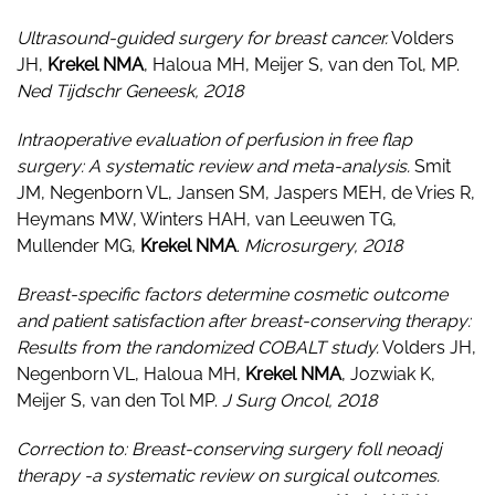
Ultrasound-guided surgery for breast cancer.
Volders
JH,
Krekel NMA
, Haloua MH, Meijer S, van den Tol, MP.
Ned Tijdschr Geneesk, 2018
Intraoperative evaluation of perfusion in free flap
surgery: A systematic review and meta-analysis.
Smit
JM, Negenborn VL, Jansen SM, Jaspers MEH, de Vries R,
Heymans MW, Winters HAH, van Leeuwen TG,
Mullender MG,
Krekel NMA
.
Microsurgery, 2018
Breast-specific factors determine cosmetic outcome
and patient satisfaction after breast-conserving therapy:
Results from the randomized COBALT study.
Volders JH,
Negenborn VL, Haloua MH,
Krekel NMA
, Jozwiak K,
Meijer S, van den Tol MP.
J Surg Oncol, 2018
Correction to: Breast-conserving surgery foll neoadj
therapy -a systematic review on surgical outcomes.