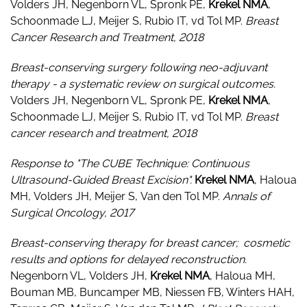
Volders JH, Negenborn VL, Spronk PE,
Krekel NMA
,
Schoonmade LJ, Meijer S, Rubio IT, vd Tol MP.
Breast
Cancer Research and Treatment, 2018
Breast-conserving surgery following neo-adjuvant
therapy - a systematic review on surgical outcomes.
Volders JH, Negenborn VL, Spronk PE,
Krekel NMA
,
Schoonmade LJ, Meijer S, Rubio IT, vd Tol MP.
Breast
cancer research and treatment, 2018
Response to "The CUBE Technique: Continuous
Ultrasound-Guided Breast Excision".
Krekel NMA
, Haloua
MH, Volders JH, Meijer S, Van den Tol MP.
Annals of
Surgical Oncology, 2017
Breast-conserving therapy for breast cancer; cosmetic
results and options for delayed reconstruction.
Negenborn VL, Volders JH,
Krekel NMA
, Haloua MH,
Bouman MB, Buncamper MB, Niessen FB, Winters HAH,