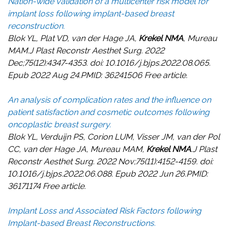
Nation-wide validation of a multicenter risk model for
implant loss following implant-based breast
reconstruction.
Blok YL, Plat VD, van der Hage JA,
Krekel NMA
, Mureau
MAM.J Plast Reconstr Aesthet Surg. 2022
Dec;75(12):4347-4353. doi: 10.1016/j.bjps.2022.08.065.
Epub 2022 Aug 24.PMID: 36241506 Free article.
An analysis of complication rates and the influence on
patient satisfaction and cosmetic outcomes following
oncoplastic breast surgery.
Blok YL, Verduijn PS, Corion LUM, Visser JM, van der Pol
CC, van der Hage JA, Mureau MAM,
Krekel NMA
.J Plast
Reconstr Aesthet Surg. 2022 Nov;75(11):4152-4159. doi:
10.1016/j.bjps.2022.06.088. Epub 2022 Jun 26.PMID:
36171174 Free article.
Implant Loss and Associated Risk Factors following
Implant-based Breast Reconstructions.