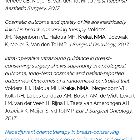
Terwee CB, Meijer S, Van den Tol MP.
J Plast Reconstr
Aesthetic Surgery, 2017
Cosmetic outcome and quality of life are inextricably
linked in breast-conserving therapy.
Volders
JH, Negenborn VL, Haloua MH,
Krekel NMA
, Jozwiak
K, Meijer S, Van den Tol MP.
J Surgical Oncology, 2017
Intra-operative ultrasound guidance in breast-
conserving surgery shows superiority in oncological
outcome, long-term cosmetic and patient-reported
outcomes: Outcomes of a randomized controlled trial.
Volders JH, Haloua MH,
Krekel NMA
, Negenborn VL,
Kollk RH, Lopes Cardozo AM, Bosch AM, de Widt-Levert
LM, van der Veen H, Rijna H, Taets van Amerongen AH,
Jozwiak K, Meijer S, vd Tol MP.
Eur J Surgical Oncology,
2017
Neoadjuvant chemotherapy in breast-conserving
surgery - Consequences on margin status and excision