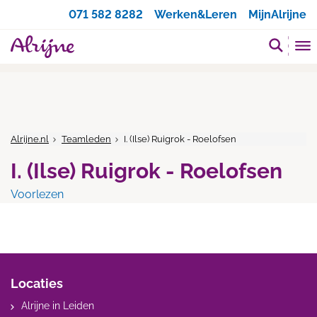
Zoeken
071 582 8282
Werken&Leren
MijnAlrijne
Alrijne.nl
Teamleden
I. (Ilse) Ruigrok - Roelofsen
I. (Ilse) Ruigrok - Roelofsen
Voorlezen
Locaties
Alrijne in Leiden