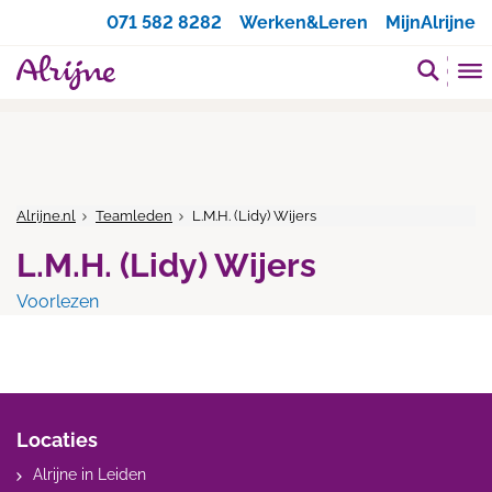
Zoeken
071 582 8282
Werken&Leren
MijnAlrijne
Alrijne.nl
Teamleden
L.M.H. (Lidy) Wijers
L.M.H. (Lidy) Wijers
Voorlezen
Locaties
Alrijne in Leiden