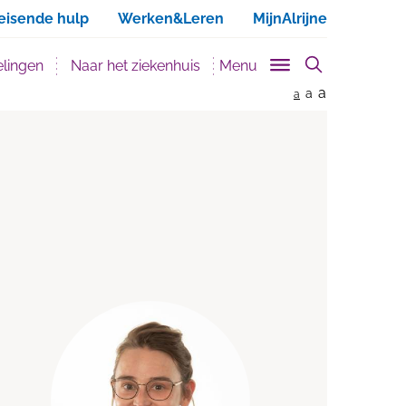
ken
eisende hulp
Werken&Leren
MijnAlrijne
lingen
Naar het ziekenhuis
Menu
a
a
a