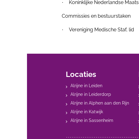
Koninklijke Nederlandse Maat
·
Commissies en bestuurstaken
Vereniging Medische Staf, lid
·
Locaties
Alrijne in Leiden
Alrijne in Leiderdorp
Alrijne in Alphen aan den Rijn
Alrijne in Katwijk
Alrijne in Sassenheim