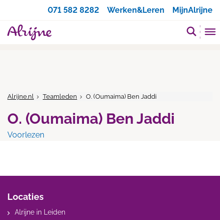
Zoeken
071 582 8282
Werken&Leren
MijnAlrijne
Alrijne.nl
Teamleden
O. (Oumaima) Ben Jaddi
O. (Oumaima) Ben Jaddi
Voorlezen
Locaties
Alrijne in Leiden